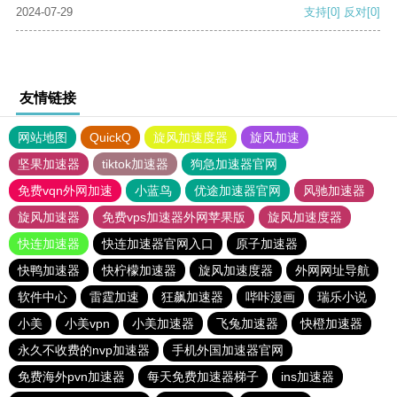
2024-07-29
支持
[0]
反对
[0]
友情链接
网站地图
QuickQ
旋风加速度器
旋风加速
坚果加速器
tiktok加速器
狗急加速器官网
免费vqn外网加速
小蓝鸟
优途加速器官网
风驰加速器
旋风加速器
免费vps加速器外网苹果版
旋风加速度器
快连加速器
快连加速器官网入口
原子加速器
快鸭加速器
快柠檬加速器
旋风加速度器
外网网址导航
软件中心
雷霆加速
狂飙加速器
哔咔漫画
瑞乐小说
小美
小美vpn
小美加速器
飞兔加速器
快橙加速器
永久不收费的nvp加速器
手机外国加速器官网
免费海外pvn加速器
每天免费加速器梯子
ins加速器