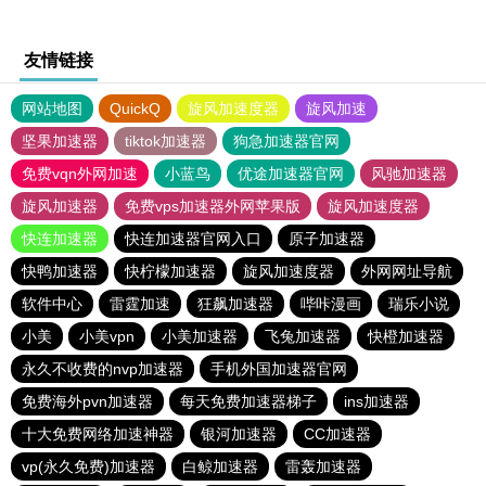
友情链接
网站地图
QuickQ
旋风加速度器
旋风加速
坚果加速器
tiktok加速器
狗急加速器官网
免费vqn外网加速
小蓝鸟
优途加速器官网
风驰加速器
旋风加速器
免费vps加速器外网苹果版
旋风加速度器
快连加速器
快连加速器官网入口
原子加速器
快鸭加速器
快柠檬加速器
旋风加速度器
外网网址导航
软件中心
雷霆加速
狂飙加速器
哔咔漫画
瑞乐小说
小美
小美vpn
小美加速器
飞兔加速器
快橙加速器
永久不收费的nvp加速器
手机外国加速器官网
免费海外pvn加速器
每天免费加速器梯子
ins加速器
十大免费网络加速神器
银河加速器
CC加速器
vp(永久免费)加速器
白鲸加速器
雷轰加速器