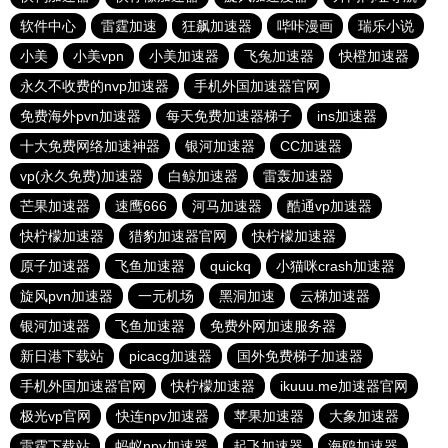
软件中心
雷霆加速
狂飙加速器
哔咔漫画
瑞乐小说
小美
小美vpn
小美加速器
飞兔加速器
快橙加速器
永久不收费的nvp加速器
手机外国加速器官网
免费海外pvn加速器
每天免费加速器梯子
ins加速器
十大免费网络加速神器
银河加速器
CC加速器
vp(永久免费)加速器
白鲸加速器
雷轰加速器
芒果加速器
速鹰666
河马加速器
酷通vp加速器
快柠檬加速器
猎豹加速器官网
快柠檬加速器
原子加速器
飞鱼加速器
quickq
小猫咪crash加速器
旋风pvn加速器
一元机场
黑洞加速
云梯加速器
银河加速器
飞鱼加速器
免费外网加速服务器
新日港下载站
picacg加速器
国外免费梯子加速器
手机外国加速器官网
快柠檬加速器
ikuuu.me加速器官网
极光vp官网
快连npv加速器
苹果加速器
大象加速器
雷霆下载站
蚂蚁npv加速器
起飞加速器
海鸥加速器