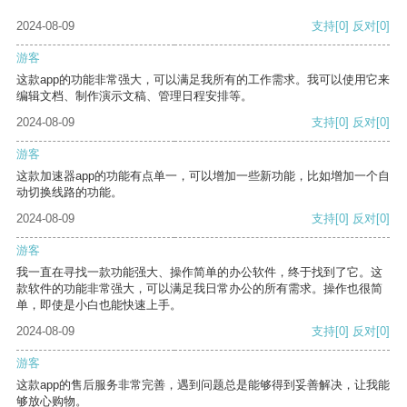
2024-08-09
支持
[0]
反对
[0]
游客
这款app的功能非常强大，可以满足我所有的工作需求。我可以使用它来
编辑文档、制作演示文稿、管理日程安排等。
2024-08-09
支持
[0]
反对
[0]
游客
这款加速器app的功能有点单一，可以增加一些新功能，比如增加一个自
动切换线路的功能。
2024-08-09
支持
[0]
反对
[0]
游客
我一直在寻找一款功能强大、操作简单的办公软件，终于找到了它。这
款软件的功能非常强大，可以满足我日常办公的所有需求。操作也很简
单，即使是小白也能快速上手。
2024-08-09
支持
[0]
反对
[0]
游客
这款app的售后服务非常完善，遇到问题总是能够得到妥善解决，让我能
够放心购物。