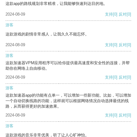
这款app的路线规划非常精准，让我能够快速到达目的地。
2024-08-09
支持
[0]
反对
[0]
游客
这款游戏的剧情非常感人，让我久久不能忘怀。
2024-08-09
支持
[0]
反对
[0]
游客
这款加速器VPM应用程序可以给你提供最高速度和安全性的连接，并帮
助你在网络上自由移动。
2024-08-09
支持
[0]
反对
[0]
游客
这款加速器app的功能有点单一，可以增加一些新功能。比如，可以增加
一个自动切换线路的功能，这样就可以根据网络情况自动选择最优的线
路，从而获得更好的加速效果。
2024-08-09
支持
[0]
反对
[0]
游客
这款游戏的音乐非常优美，听了让人心旷神怡。