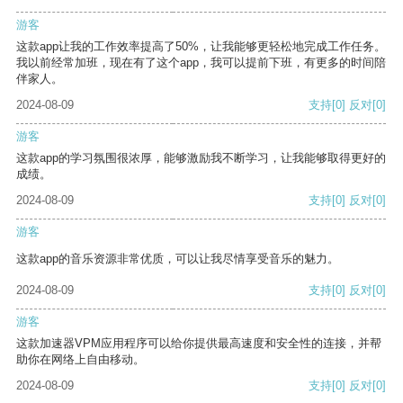
游客
这款app让我的工作效率提高了50%，让我能够更轻松地完成工作任务。
我以前经常加班，现在有了这个app，我可以提前下班，有更多的时间陪
伴家人。
2024-08-09
支持
[0]
反对
[0]
游客
这款app的学习氛围很浓厚，能够激励我不断学习，让我能够取得更好的
成绩。
2024-08-09
支持
[0]
反对
[0]
游客
这款app的音乐资源非常优质，可以让我尽情享受音乐的魅力。
2024-08-09
支持
[0]
反对
[0]
游客
这款加速器VPM应用程序可以给你提供最高速度和安全性的连接，并帮
助你在网络上自由移动。
2024-08-09
支持
[0]
反对
[0]