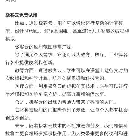
极客云免费试用
比如，通过极客云，用户可以轻松运行复杂的计算模
型、设计3D动画、解读基因组，甚至进行人工智能的编程和
模拟。
极客云的应用范围非常广泛。
除了满足个人需求，它还可以为教育、医疗、工业等各
行各业提供便利和创新。
教育方面，通过极客云，学生可以在课堂上进行实时的
实验模拟和科学计算，培养创新思维和科技意识。
医疗方面，利用极客云的虚拟仿真技术，医生可以进行
手术模拟和医学图像分析，提高诊断和治疗水平。
总之，极客云的出现为普通人带来了科技的大门。
它将科技应用的门槛降低到了最低，让每个人都有机会
创造和创新。
未来，随着极客云技术的不断推进和普及，我们相信科
技将在更多领域发挥积极作用，为人类带来更多的便利和进