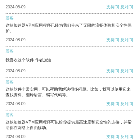
2024-08-09
支持
[0]
反对
[0]
游客
这款加速器VPM应用程序已经为我们带来了无限的流畅体验和安全性保
护。
2024-08-09
支持
[0]
反对
[0]
游客
我喜欢这个软件 作者加油
2024-08-09
支持
[0]
反对
[0]
游客
这款软件非常实用，可以帮助我解决很多问题。比如，我可以使用它来
查找资料、翻译语言、编写代码等。
2024-08-09
支持
[0]
反对
[0]
游客
这款加速器VPM应用程序可以给你提供最高速度和安全性的连接，并帮
助你在网络上自由移动。
2024-08-09
支持
[0]
反对
[0]