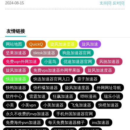
2024-08-15
支持
[0]
反对
[0]
友情链接
网站地图
QuickQ
旋风加速度器
旋风加速
坚果加速器
tiktok加速器
狗急加速器官网
免费vqn外网加速
小蓝鸟
优途加速器官网
风驰加速器
旋风加速器
免费vps加速器外网苹果版
旋风加速度器
快连加速器
快连加速器官网入口
原子加速器
快鸭加速器
快柠檬加速器
旋风加速度器
外网网址导航
软件中心
雷霆加速
狂飙加速器
哔咔漫画
瑞乐小说
小美
小美vpn
小美加速器
飞兔加速器
快橙加速器
永久不收费的nvp加速器
手机外国加速器官网
免费海外pvn加速器
每天免费加速器梯子
ins加速器