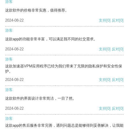
游客
这款软件的价格非常实惠，值得推荐。
2024-08-22
支持
[0]
反对
[0]
游客
这款app的功能非常丰富，可以满足我不同的社交需求。
2024-08-22
支持
[0]
反对
[0]
游客
这款加速器VPM应用程序已经为我们带来了无限的隐私保护和安全性保
护。
2024-08-22
支持
[0]
反对
[0]
游客
这款软件的界面设计非常简洁，一目了然。
2024-08-22
支持
[0]
反对
[0]
游客
这款app的售后服务非常完善，遇到问题总是能够得到妥善解决，让我能