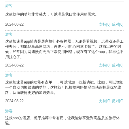
游客
这款软件的功能非常强大，可以满足我日常使用的需求。
2024-08-22
支持
[0]
反对
[0]
游客
这款加速器app简直是居家旅行必备神器，无论是看视频、玩游戏还是工
作办公，都能畅享高速网络，再也不用担心网速卡顿了。以前出差的时
候，经常因为网速慢而无法正常使用网络，现在有了这个app，我再也不
用担心了。
2024-08-22
支持
[0]
反对
[0]
游客
这款加速器app的功能有点单一，可以增加一些新功能。比如，可以增加
一个自动切换线路的功能，这样就可以根据网络情况自动选择最优的线
路，从而获得更好的加速效果。
2024-08-22
支持
[0]
反对
[0]
游客
这款app的酒店、餐厅推荐非常有用，让我能够享受到高品质的旅行体
验。