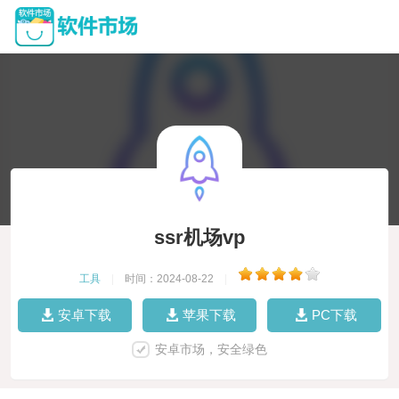
ssr机场vp
工具
|
时间：2024-08-22
|
安卓下载
苹果下载
PC下载
安卓市场，安全绿色