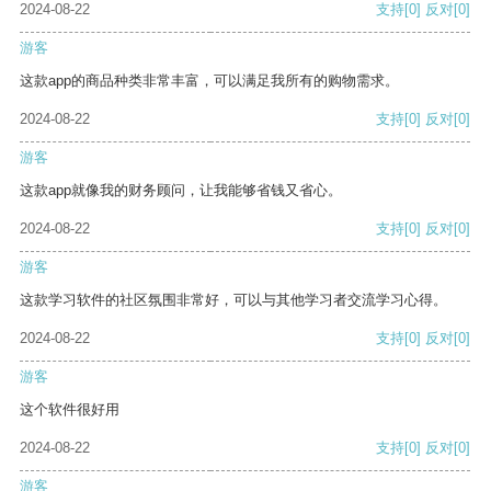
2024-08-22
支持
[0]
反对
[0]
游客
这款app的商品种类非常丰富，可以满足我所有的购物需求。
2024-08-22
支持
[0]
反对
[0]
游客
这款app就像我的财务顾问，让我能够省钱又省心。
2024-08-22
支持
[0]
反对
[0]
游客
这款学习软件的社区氛围非常好，可以与其他学习者交流学习心得。
2024-08-22
支持
[0]
反对
[0]
游客
这个软件很好用
2024-08-22
支持
[0]
反对
[0]
游客