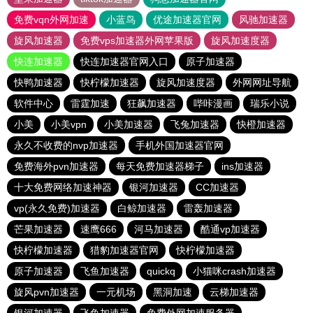
免费vqn外网加速
小蓝鸟
优途加速器官网
风驰加速器
旋风加速器
免费vps加速器外网苹果版
旋风加速度器
快连加速器
快连加速器官网入口
原子加速器
快鸭加速器
快柠檬加速器
旋风加速度器
外网网址导航
软件中心
雷霆加速
狂飙加速器
哔咔漫画
瑞乐小说
小美
小美vpn
小美加速器
飞兔加速器
快橙加速器
永久不收费的nvp加速器
手机外国加速器官网
免费海外pvn加速器
每天免费加速器梯子
ins加速器
十大免费网络加速神器
银河加速器
CC加速器
vp(永久免费)加速器
白鲸加速器
雷轰加速器
芒果加速器
速鹰666
河马加速器
酷通vp加速器
快柠檬加速器
猎豹加速器官网
快柠檬加速器
原子加速器
飞鱼加速器
quickq
小猫咪crash加速器
旋风pvn加速器
一元机场
黑洞加速
云梯加速器