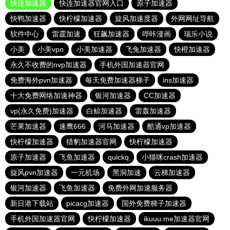
快连加速器
快连加速器官网入口
原子加速器
快鸭加速器
快柠檬加速器
旋风加速度器
外网网址导航
软件中心
雷霆加速
狂飙加速器
哔咔漫画
瑞乐小说
小美
小美vpn
小美加速器
飞兔加速器
快橙加速器
永久不收费的nvp加速器
手机外国加速器官网
免费海外pvn加速器
每天免费加速器梯子
ins加速器
十大免费网络加速神器
银河加速器
CC加速器
vp(永久免费)加速器
白鲸加速器
雷轰加速器
芒果加速器
速鹰666
河马加速器
酷通vp加速器
快柠檬加速器
猎豹加速器官网
快柠檬加速器
原子加速器
飞鱼加速器
quickq
小猫咪crash加速器
旋风pvn加速器
一元机场
黑洞加速
云梯加速器
银河加速器
飞鱼加速器
免费外网加速服务器
新日港下载站
picacg加速器
国外免费梯子加速器
手机外国加速器官网
快柠檬加速器
ikuuu.me加速器官网