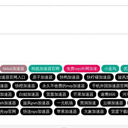
tiktok加速器
狗急加速器官网
免费vqn外网加速
小蓝鸟
优
加速器官网入口
原子加速器
快鸭加速器
快柠檬加速器
旋风
速器
快橙加速器
永久不收费的nvp加速器
手机外国加速器官网
)加速器
白鲸加速器
雷轰加速器
芒果加速器
速鹰666
河
ash加速器
旋风pvn加速器
一元机场
黑洞加速
云梯加速器
光vp官网
快连npv加速器
苹果加速器
大象加速器
雷霆下载