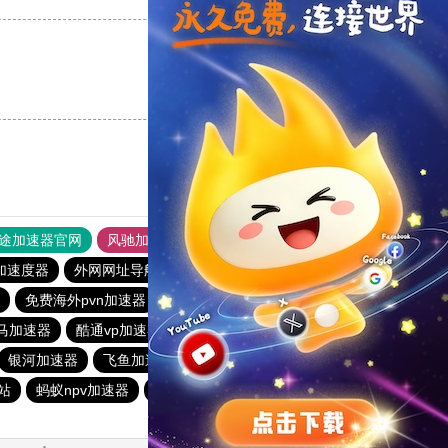
支持
[0]
反对
[0]
途加速器官网
风驰加速器
旋风加速器
加速度器
外网网址导航
软件中心
雷霆加速
狂飙加速器
免费海外pvn加速器
每天免费加速器梯子
ins加速器
马加速器
酷通vp加速器
快柠檬加速器
猎豹加速器官网
银河加速器
飞鱼加速器
新日港下载站
picacg加速器
站
蚂蚁npv加速器
起飞加速器
海鸥加速器
小熊加速器