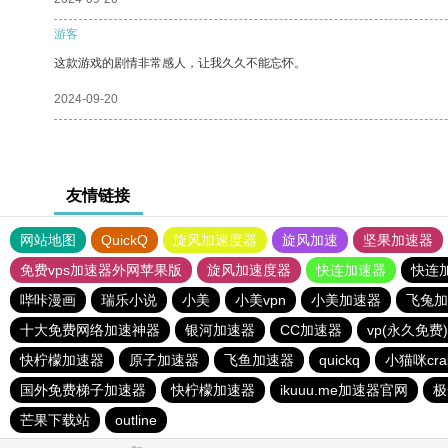
游客
这款游戏的剧情非常感人，让我久久不能忘怀。
2024-09-20
友情链接
网站地图
QuickQ
旋风加速度器
旋风加速
坚果加速器
免费vps加速器外网苹果版
旋风加速度器
快连加速器
快连
哔咔漫画
瑞乐小说
小美
小美vpn
小美加速器
飞兔加
十大免费网络加速神器
银河加速器
CC加速器
vp(永久免费
快柠檬加速器
原子加速器
飞鱼加速器
quickq
小猫咪cr
国外免费梯子加速器
快柠檬加速器
ikuuu.me加速器官网
极
芒果下载站
outline