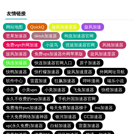
友情链接
网站地图
QuickQ
旋风加速度器
旋风加速
坚果加速器
tiktok加速器
狗急加速器官网
免费vqn外网加速
小蓝鸟
优途加速器官网
风驰加速器
旋风加速器
免费vps加速器外网苹果版
旋风加速度器
快连加速器
快连加速器官网入口
原子加速器
快鸭加速器
快柠檬加速器
旋风加速度器
外网网址导航
软件中心
雷霆加速
狂飙加速器
哔咔漫画
瑞乐小说
小美
小美vpn
小美加速器
飞兔加速器
快橙加速器
永久不收费的nvp加速器
手机外国加速器官网
免费海外pvn加速器
每天免费加速器梯子
ins加速器
十大免费网络加速神器
银河加速器
CC加速器
vp(永久免费)加速器
白鲸加速器
雷轰加速器