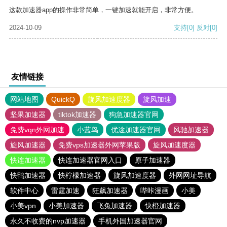
这款加速器app的操作非常简单，一键加速就能开启，非常方便。
2024-10-09
支持
[0]
反对
[0]
友情链接
网站地图
QuickQ
旋风加速度器
旋风加速
坚果加速器
tiktok加速器
狗急加速器官网
免费vqn外网加速
小蓝鸟
优途加速器官网
风驰加速器
旋风加速器
免费vps加速器外网苹果版
旋风加速度器
快连加速器
快连加速器官网入口
原子加速器
快鸭加速器
快柠檬加速器
旋风加速度器
外网网址导航
软件中心
雷霆加速
狂飙加速器
哔咔漫画
小美
小美vpn
小美加速器
飞兔加速器
快橙加速器
永久不收费的nvp加速器
手机外国加速器官网