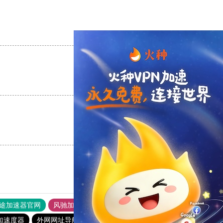
支持
[0]
反对
[0]
支持
[0]
反对
[0]
支持
[0]
反对
[0]
途加速器官网
风驰加速器
旋风加速器
加速度器
外网网址导航
软件中心
雷霆加速
狂飙加速器