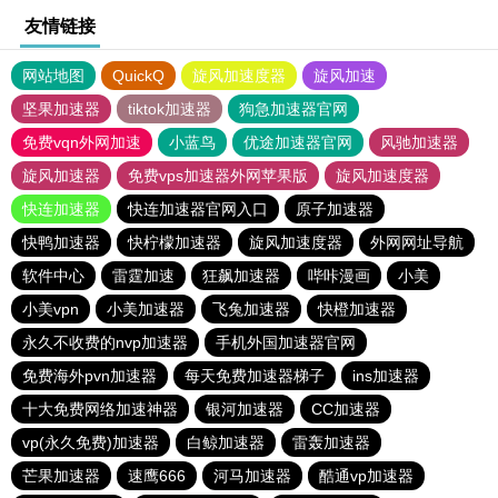
友情链接
网站地图
QuickQ
旋风加速度器
旋风加速
坚果加速器
tiktok加速器
狗急加速器官网
免费vqn外网加速
小蓝鸟
优途加速器官网
风驰加速器
旋风加速器
免费vps加速器外网苹果版
旋风加速度器
快连加速器
快连加速器官网入口
原子加速器
快鸭加速器
快柠檬加速器
旋风加速度器
外网网址导航
软件中心
雷霆加速
狂飙加速器
哔咔漫画
小美
小美vpn
小美加速器
飞兔加速器
快橙加速器
永久不收费的nvp加速器
手机外国加速器官网
免费海外pvn加速器
每天免费加速器梯子
ins加速器
十大免费网络加速神器
银河加速器
CC加速器
vp(永久免费)加速器
白鲸加速器
雷轰加速器
芒果加速器
速鹰666
河马加速器
酷通vp加速器