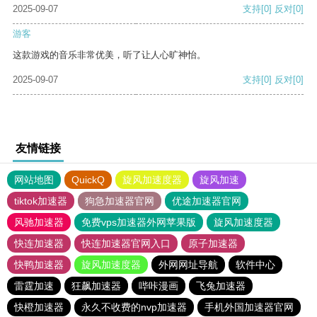
2025-09-07
支持
[0]
反对
[0]
游客
这款游戏的音乐非常优美，听了让人心旷神怡。
2025-09-07
支持
[0]
反对
[0]
友情链接
网站地图
QuickQ
旋风加速度器
旋风加速
tiktok加速器
狗急加速器官网
优途加速器官网
风驰加速器
免费vps加速器外网苹果版
旋风加速度器
快连加速器
快连加速器官网入口
原子加速器
快鸭加速器
旋风加速度器
外网网址导航
软件中心
雷霆加速
狂飙加速器
哔咔漫画
飞兔加速器
快橙加速器
永久不收费的nvp加速器
手机外国加速器官网