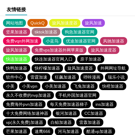
友情链接
网站地图
QuickQ
旋风加速度器
旋风加速
坚果加速器
tiktok加速器
狗急加速器官网
免费vqn外网加速
小蓝鸟
优途加速器官网
风驰加速器
旋风加速器
免费vps加速器外网苹果版
旋风加速度器
快连加速器
快连加速器官网入口
原子加速器
快鸭加速器
快柠檬加速器
旋风加速度器
外网网址导航
软件中心
雷霆加速
狂飙加速器
哔咔漫画
瑞乐小说
小美
小美vpn
小美加速器
飞兔加速器
快橙加速器
永久不收费的nvp加速器
手机外国加速器官网
免费海外pvn加速器
每天免费加速器梯子
ins加速器
十大免费网络加速神器
银河加速器
CC加速器
vp(永久免费)加速器
白鲸加速器
雷轰加速器
芒果加速器
速鹰666
河马加速器
酷通vp加速器