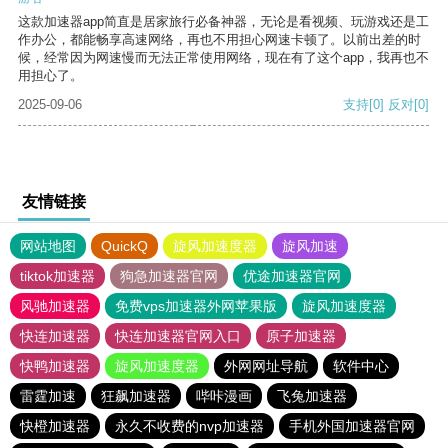
这款加速器app简直是居家旅行必备神器，无论是看视频、玩游戏还是工
作办公，都能畅享高速网络，再也不用担心网速卡顿了。以前出差的时
候，经常因为网速慢而无法正常使用网络，现在有了这个app，我再也不
用担心了。
2025-09-06
支持
[0]
反对
[0]
友情链接
网站地图
QuickQ
旋风加速度器
旋风加速
tiktok加速器
狗急加速器官网
优途加速器官网
风驰加速器
免费vps加速器外网苹果版
旋风加速度器
快连加速器
快连加速器官网入口
原子加速器
快鸭加速器
旋风加速度器
外网网址导航
软件中心
雷霆加速
狂飙加速器
哔咔漫画
飞兔加速器
快橙加速器
永久不收费的nvp加速器
手机外国加速器官网